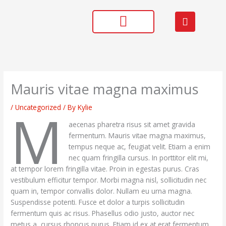
Skip
F
to
a
content
c
e
PROJECT GALLERY
b
o
o
k
Mauris vitae magna maximus
M
/
Uncategorized
/ By
Kylie
aecenas pharetra risus sit amet gravida
fermentum. Mauris vitae magna maximus,
tempus neque ac, feugiat velit. Etiam a enim
nec quam fringilla cursus. In porttitor elit mi,
at tempor lorem fringilla vitae. Proin in egestas purus. Cras
vestibulum efficitur tempor. Morbi magna nisl, sollicitudin nec
quam in, tempor convallis dolor. Nullam eu urna magna.
Suspendisse potenti. Fusce et dolor a turpis sollicitudin
fermentum quis ac risus. Phasellus odio justo, auctor nec
metus a, cursus rhoncus purus. Etiam id ex at erat fermentum