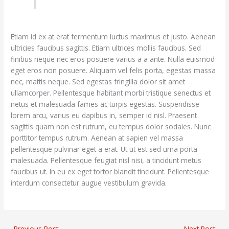
Etiam id ex at erat fermentum luctus maximus et justo. Aenean
ultricies faucibus sagittis. Etiam ultrices mollis faucibus. Sed
finibus neque nec eros posuere varius a a ante. Nulla euismod
eget eros non posuere. Aliquam vel felis porta, egestas massa
nec, mattis neque. Sed egestas fringilla dolor sit amet
ullamcorper. Pellentesque habitant morbi tristique senectus et
netus et malesuada fames ac turpis egestas. Suspendisse
lorem arcu, varius eu dapibus in, semper id nisl. Praesent
sagittis quam non est rutrum, eu tempus dolor sodales. Nunc
porttitor tempus rutrum. Aenean at sapien vel massa
pellentesque pulvinar eget a erat. Ut ut est sed urna porta
malesuada. Pellentesque feugiat nisl nisi, a tincidunt metus
faucibus ut. In eu ex eget tortor blandit tincidunt. Pellentesque
interdum consectetur augue vestibulum gravida.
←
Previous Post
Next Post
→